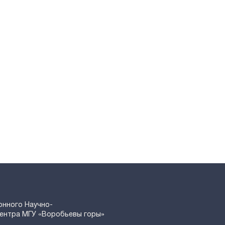
онного Научно-
Центра МГУ «Воробьевы горы»