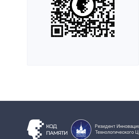
Резидент Инноваци
Технологического 