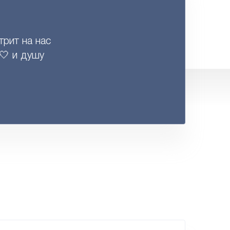
трит на нас
🤍 и душу