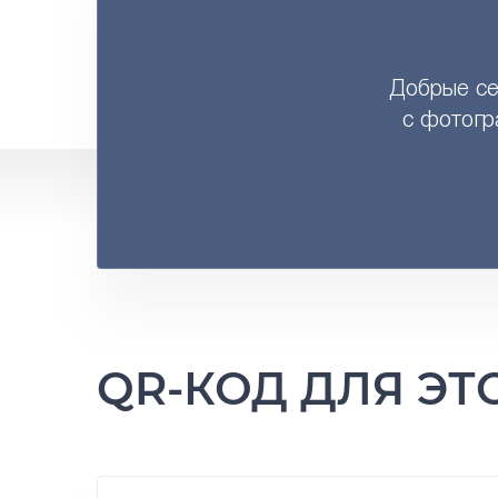
Добрые сер
с фотогр
QR-КОД ДЛЯ Э