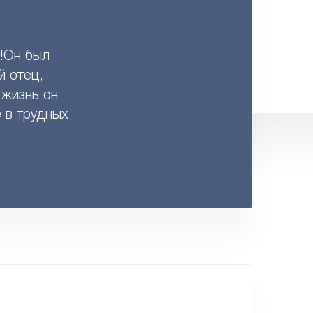
х!Он был
 отец,
 жизнь он
е в трудных