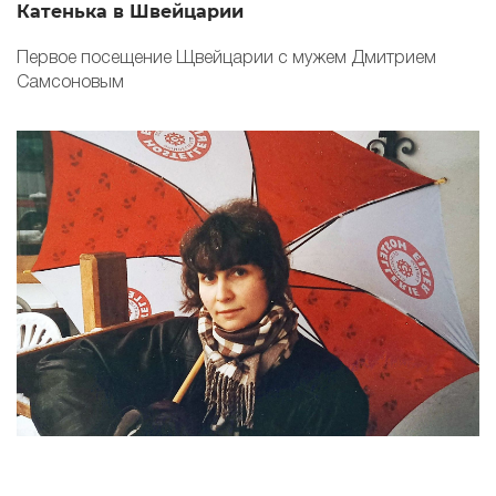
Катенька в Швейцарии
С
Первое посещение Щвейцарии с мужем Дмитрием
Н
Самсоновым
С