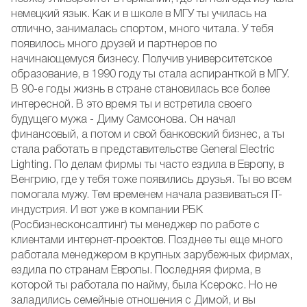
немецкий язык. Как и в школе в МГУ ты училась на
отлично, занималась спортом, много читала. У тебя
появилось много друзей и партнеров по
начинающемуся бизнесу. Получив университетское
образование, в 1990 году ты стала аспиранткой в МГУ.
В 90-е годы жизнь в стране становилась все более
интересной. В это время ты и встретила своего
будущего мужа - Диму Самсонова. Он начал
финансовый, а потом и свой банковский бизнес, а ты
стала работать в представительстве General Electric
Lighting. По делам фирмы ты часто ездила в Европу, в
Венгрию, где у тебя тоже появились друзья. Ты во всем
помогала мужу. Тем временем начала развиваться IT-
индустрия. И вот уже в компании РБК
(Росбизнесконсалтинг) ты менеджер по работе с
клиентами интернет-проектов. Позднее ты еще много
работала менеджером в крупных зарубежных фирмах,
ездила по странам Европы. Последняя фирма, в
которой ты работала по найму, была Ксерокс. Но не
заладились семейные отношения с Димой, и вы