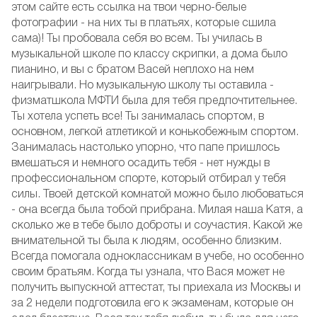
этом сайте есть ссылка на твои черно-белые
фотографии - на них ты в платьях, которые сшила
сама)! Ты пробовала себя во всем. Ты училась в
музыкальной школе по классу скрипки, а дома было
пианино, и вы с братом Васей неплохо на нем
наигрывали. Но музыкальную школу ты оставила -
физматшкола МФТИ была для тебя предпочтительнее.
Ты хотела успеть все! Ты занималась спортом, в
основном, легкой атлетикой и конькобежным спортом.
Занималась настолько упорно, что папе пришлось
вмешаться и немного осадить тебя - нет нужды в
профессиональном спорте, который отбирал у тебя
силы. Твоей детской комнатой можно было любоваться
- она всегда была тобой прибрана. Милая наша Катя, а
сколько же в тебе было доброты и соучастия. Какой же
внимательной ты была к людям, особенно близким.
Всегда помогала одноклассникам в учебе, но особенно
своим братьям. Когда ты узнала, что Вася может не
получить выпускной аттестат, ты приехала из Москвы и
за 2 недели подготовила его к экзаменам, которые он