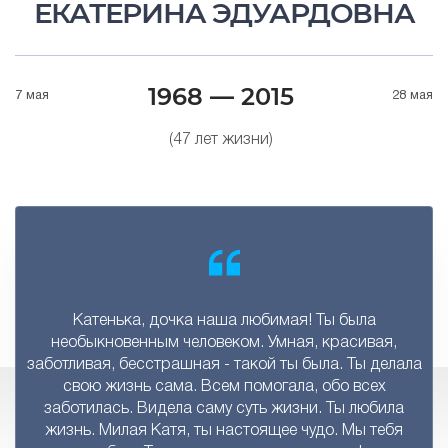
ЕКАТЕРИНА ЭДУАРДОВНА
1968 — 2015
7 мая
28 мая
(47 лет жизни)
Катенька, дочка наша любимая! Ты была
необыкновенным человеком. Умная, красивая,
заботливая, бесстрашная - такой ты была. Ты делала
свою жизнь сама. Всем помогала, обо всех
заботилась. Видела саму суть жизни. Ты любила
жизнь. Милая Катя, ты настоящее чудо. Мы тебя