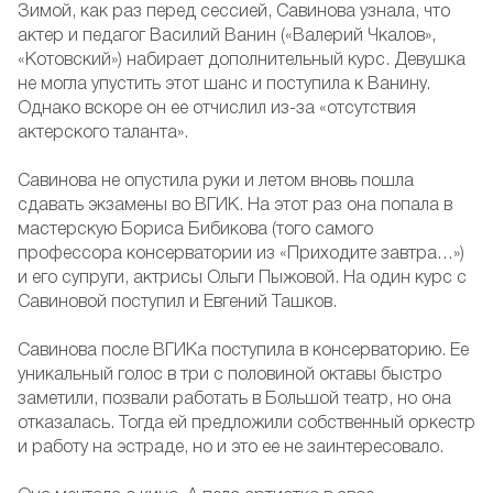
Зимой, как раз перед сессией, Савинова узнала, что
актер и педагог Василий Ванин («Валерий Чкалов»,
«Котовский») набирает дополнительный курс. Девушка
не могла упустить этот шанс и поступила к Ванину.
Однако вскоре он ее отчислил из-за «отсутствия
актерского таланта».
Савинова не опустила руки и летом вновь пошла
сдавать экзамены во ВГИК. На этот раз она попала в
мастерскую Бориса Бибикова (того самого
профессора консерватории из «Приходите завтра…»)
и его супруги, актрисы Ольги Пыжовой. На один курс с
Савиновой поступил и Евгений Ташков.
Савинова после ВГИКа поступила в консерваторию. Ее
уникальный голос в три с половиной октавы быстро
заметили, позвали работать в Большой театр, но она
отказалась. Тогда ей предложили собственный оркестр
и работу на эстраде, но и это ее не заинтересовало.