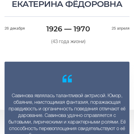
ЕКАТЕРИНА ФЁДОРОВНА
1926 — 1970
26 декабря
25 апреля
(43 года жизни)
Савинова являлась талантливой актрисой. Юмор,
обаяние, неистощимая фантазия, поражающая
правдивость и органичность поведения отличают её
дарование. Савинова удачно справляется с
бытовыми, лирическими и характерными ролями. Её
способность перевоплощения свидетельствуют о её