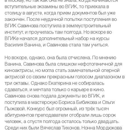
в Москву, но так как она не знала, когда начинаются
вступительные экзамены во ВГИК, то приехала в
столицу в августе, когда прием документов был уже
закончен. После неудачной попытки поступления во
ВГИК Савинова поступила в землеустроительный
институт, и проучилась там полгода. Но вскоре во
ВГИКе начался дополнительный набор на курсы
Василия Ванина, и Савинова стала там учиться.
Но вскоре, однако, она была отчислена. По мнению
Ванина, Савинова была слишком нефотогеничной для
киноактрисы, но могла стать замечательной оперной
актрисой со своим прекрасным голосом диапазоном в
три октавы. Однако Екатерина не собиралась
сдаваться, и мечтала только о карьере в кино.
Савинова снова подала документы во ВГИК, и
поступила в мастерскую Бориса Бибикова и Ольги
Пыжовой. Конкурс был огромный, из трёх тысяч
абитуриентов преподаватели отобрали лишь сорок
человек, а спустя полгода осталось только двадцать.
Среди них были Вячеслав Тихонов, Нонна Мордюкова