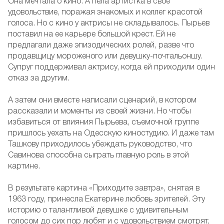
Она мечтала о кино. А пела артистка в свое
удовольствие, поражая знакомых и коллег красотой
голоса. Но с кино у актрисы не складывалось. Пырьев
поставил на ее карьере большой крест. Ей не
предлагали даже эпизодических ролей, разве что
продавщицу мороженого или девушку-почтальоншу.
Супруг поддерживал актрису, когда ей приходили один
отказ за другим.
А затем они вместе написали сценарий, в котором
рассказали и моменты из своей жизни. Но чтобы
избавиться от влияния Пырьева, съемочной группе
пришлось уехать на Одесскую киностудию. И даже там
Ташкову приходилось убеждать руководство, что
Савинова способна сыграть главную роль в этой
картине.
В результате картина «Приходите завтра», снятая в
1963 году, принесла Екатерине любовь зрителей. Эту
историю о талантливой девушке с удивительным
голосом до сих пор любят и с удовольствием смотрят,