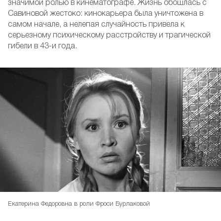
значимой ролью в кинематографе. Жизнь обошлась с
Савиновой жестоко: кинокарьера была уничтожена в
самом начале, а нелепая случайность привела к
серьезному психическому расстройству и трагической
гибели в 43-и года.
Екатерина Федоровна в роли Фроси Бурлаковой