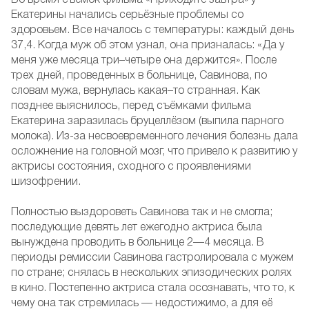
Во время съёмок фильма «Приходите завтра» у
Екатерины начались серьёзные проблемы со
здоровьем. Все началось с температуры: каждый день
37,4. Когда муж об этом узнал, она призналась: «Да у
меня уже месяца три–четыре она держится». После
трех дней, проведенных в больнице, Савинова, по
словам мужа, вернулась какая–то странная. Как
позднее выяснилось, перед съёмками фильма
Екатерина заразилась бруцеллёзом (выпила парного
молока). Из-за несвоевременного лечения болезнь дала
осложнение на головной мозг, что привело к развитию у
актрисы состояния, сходного с проявлениями
шизофрении.
Полностью выздороветь Савинова так и не смогла;
последующие девять лет ежегодно актриса была
вынуждена проводить в больнице 2—4 месяца. В
периоды ремиссии Савинова гастролировала с мужем
по стране; снялась в нескольких эпизодических ролях
в кино. Постепенно актриса стала осознавать, что то, к
чему она так стремилась — недостижимо, а для её