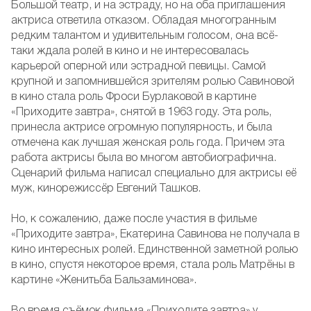
Большой театр, и на эстраду, но на оба приглашения
актриса ответила отказом. Обладая многогранным
редким талантом и удивительным голосом, она всё-
таки ждала ролей в кино и не интересовалась
карьерой оперной или эстрадной певицы. Самой
крупной и запомнившейся зрителям ролью Савиновой
в кино стала роль Фроси Бурлаковой в картине
«Приходите завтра», снятой в 1963 году. Эта роль,
принесла актрисе огромную популярность, и была
отмечена как лучшая женская роль года. Причем эта
работа актрисы была во многом автобиографична.
Сценарий фильма написал специально для актрисы её
муж, кинорежиссёр Евгений Ташков.
Но, к сожалению, даже после участия в фильме
«Приходите завтра», Екатерина Савинова не получала в
кино интересных ролей. Единственной заметной ролью
в кино, спустя некоторое время, стала роль Матрёны в
картине «Женитьба Бальзаминова».