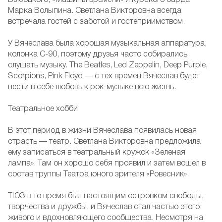
Высоцкого, «Машины времени» и курского барда
Марка Волыпина. Светлана Викторовна всегда
встречала гостей с заботой и гостеприимством.
У Вячеслава была хорошая музыкальная аппаратура,
колонка С-90, поэтому друзья часто собирались
слушать музыку. The Beatles, Led Zeppelin, Deep Purple,
Scorpions, Pink Floyd — с тех времен Вячеслав будет
нести в себе любовь к рок-музыке всю жизнь.
Театральное хобби
В этот период в жизни Вячеслава появилась новая
страсть — театр. Светлана Викторовна предложила
ему записаться в театральный кружок «Зеленая
лампа». Там он хорошо себя проявил и затем вошел в
состав труппы Театра юного зрителя «Ровесник».
ТЮЗ в то время был настоящим островком свободы,
творчества и дружбы, и Вячеслав стал частью этого
живого и вдохновляющего сообщества. Несмотря на