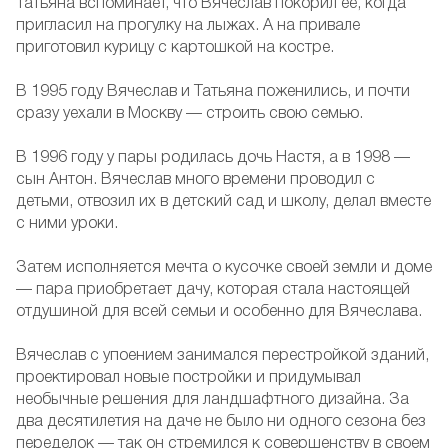
Татьяна вспоминает, что Вячеслав покорил ее, когда
пригласил на прогулку на лыжах. А на привале
приготовил курицу с картошкой на костре.
В 1995 году Вячеслав и Татьяна поженились, и почти
сразу уехали в Москву — строить свою семью.
В 1996 году у пары родилась дочь Настя, а в 1998 —
сын Антон. Вячеслав много времени проводил с
детьми, отвозил их в детский сад и школу, делал вместе
с ними уроки.
Затем исполняется мечта о кусочке своей земли и доме
— пара приобретает дачу, которая стала настоящей
отдушиной для всей семьи и особенно для Вячеслава.
Вячеслав с упоением занимался перестройкой зданий,
проектировал новые постройки и придумывал
необычные решения для ландшафтного дизайна. За
два десятилетия на даче не было ни одного сезона без
переделок — так он стремился к совершенству в своем