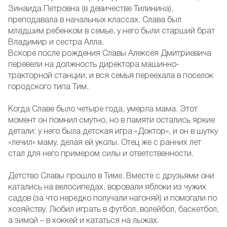
Зинаида Петровна (в девичестве Тилинина),
преподавала в начальных классах. Слава был
младшим ребенком в семье, у него были старший брат
Владимир и сестра Алла.
Вскоре после рождения Славы Алексея Дмитриевича
перевели на должность директора машинно-
тракторной станции, и вся семья переехала в поселок
городского типа Тим.
Когда Славе было четыре года, умерла мама. Этот
момент он помнил смутно, но в памяти остались яркие
детали: у него была детская игра «Доктор», и он в шутку
«лечил» маму, делая ей уколы. Отец же с ранних лет
стал для него примером силы и ответственности.
Детство Славы прошло в Тиме. Вместе с друзьями они
катались на велосипедах, воровали яблоки из чужих
садов (за что нередко получали нагоняй) и помогали по
хозяйству. Любил играть в футбол, волейбол, баскетбол,
а зимой – в хоккей и кататься на лыжах.