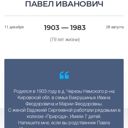
ПАВЕЛ ИВАНОВИЧ
1903 — 1983
11 декабря
28 августа
(79 лет жизни)
Родился в 1903 году в д. Черезы Немского р-на
Кировской обл. в семье Вахрушиных Ивана
Феодоровича и Марии Феодоровны.
С женой Евдокией Сергеевной работали рядовыми в
колхозе «Природа». Имели 7 детей.
Напишите мне, если вы родственник Павла