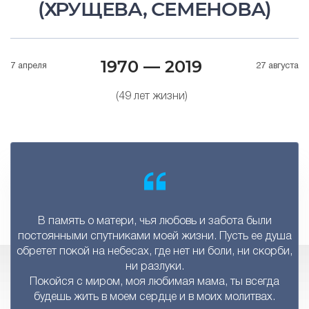
(ХРУЩЕВА, СЕМЕНОВА)
1970 — 2019
7 апреля
27 августа
(49 лет жизни)
В память о матери, чья любовь и забота были
постоянными спутниками моей жизни. Пусть ее душа
обретет покой на небесах, где нет ни боли, ни скорби,
ни разлуки.
Покойся с миром, моя любимая мама, ты всегда
будешь жить в моем сердце и в моих молитвах.