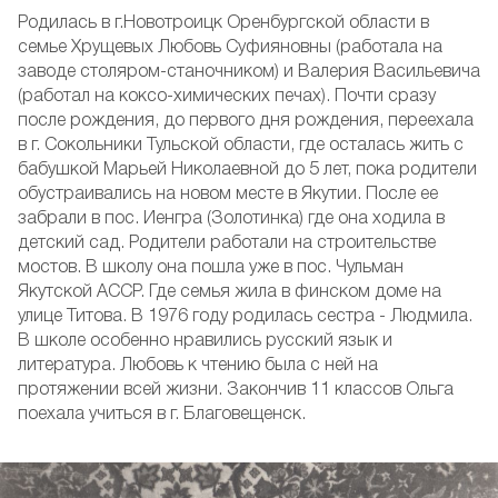
Родилась в г.Новотроицк Оренбургской области в
семье Хрущевых Любовь Суфияновны (работала на
заводе столяром-станочником) и Валерия Васильевича
(работал на коксо-химических печах). Почти сразу
после рождения, до первого дня рождения, переехала
в г. Сокольники Тульской области, где осталась жить с
бабушкой Марьей Николаевной до 5 лет, пока родители
обустраивались на новом месте в Якутии. После ее
забрали в пос. Иенгра (Золотинка) где она ходила в
детский сад. Родители работали на строительстве
мостов. В школу она пошла уже в пос. Чульман
Якутской АССР. Где семья жила в финском доме на
улице Титова. В 1976 году родилась сестра - Людмила.
В школе особенно нравились русский язык и
литература. Любовь к чтению была с ней на
протяжении всей жизни. Закончив 11 классов Ольга
поехала учиться в г. Благовещенск.