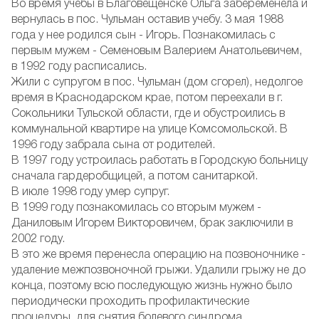
Во время учебы в Благовещенске Ольга забеременела и
вернулась в пос. Чульман оставив учебу. 3 мая 1988
года у нее родился сын - Игорь. Познакомилась с
первым мужем - Семеновым Валерием Анатольевичем,
в 1992 году расписались.
Жили с супругом в пос. Чульман (дом сгорел), недолгое
время в Краснодарском крае, потом переехали в г.
Сокольники Тульской области, где и обустроились в
коммунальной квартире на улице Комсомольской. В
1996 году забрала сына от родителей.
В 1997 году устроилась работать в Городскую больницу
сначала гардеробщицей, а потом санитаркой.
В июле 1998 году умер супруг.
В 1999 году познакомилась со вторым мужем -
Даниловым Игорем Викторовичем, брак заключили в
2002 году.
В это же время перенесла операцию на позвоночнике -
удаление межпозвоночной грыжи. Удалили грыжу не до
конца, поэтому всю последующую жизнь нужно было
периодически проходить профилактические
процедуры, для снятия болевого синдрома.