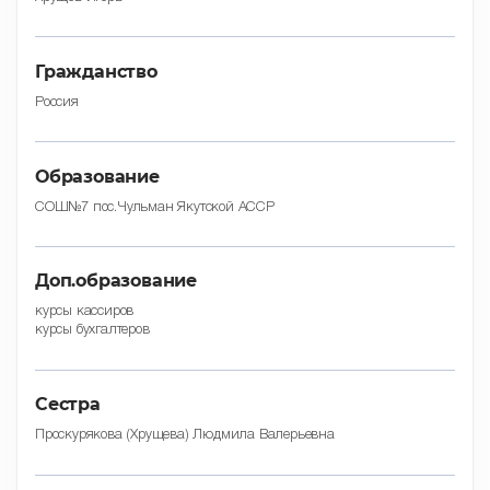
Гражданство
Россия
Образование
СОШ№7 пос.Чульман Якутской АССР
Доп.образование
курсы кассиров
курсы бухгалтеров
Сестра
Проскурякова (Хрущева) Людмила Валерьевна