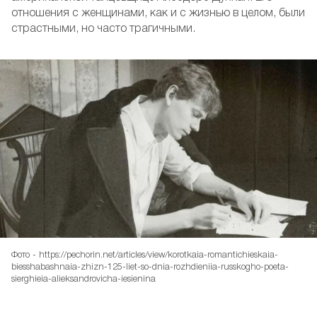
отношения с женщинами, как и с жизнью в целом, были
страстными, но часто трагичными.
Фото - https://pechorin.net/articles/view/korotkaia-romantichieskaia-
biesshabashnaia-zhizn-125-liet-so-dnia-rozhdieniia-russkogho-poeta-
sierghieia-alieksandrovicha-iesienina