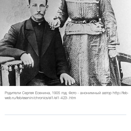
Родители Сергея Есенина, 1905 год. Фото - анонимный автор http://feb-
web.ru/feb/esenin/chronics/el1/el1-423-.htm