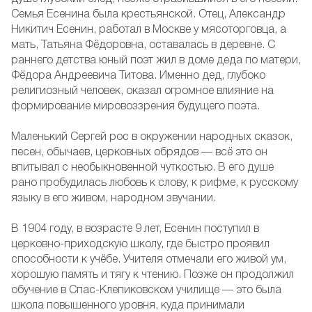
Семья Есенина была крестьянской. Отец, Александр
Никитич Есенин, работал в Москве у мясоторговца, а
мать, Татьяна Фёдоровна, оставалась в деревне. С
раннего детства юный поэт жил в доме деда по матери,
Фёдора Андреевича Титова. Именно дед, глубоко
религиозный человек, оказал огромное влияние на
формирование мировоззрения будущего поэта.
Маленький Сергей рос в окружении народных сказок,
песен, обычаев, церковных обрядов — всё это он
впитывал с необыкновенной чуткостью. В его душе
рано пробудилась любовь к слову, к рифме, к русскому
языку в его живом, народном звучании.
В 1904 году, в возрасте 9 лет, Есенин поступил в
церковно-приходскую школу, где быстро проявил
способности к учёбе. Учителя отмечали его живой ум,
хорошую память и тягу к чтению. Позже он продолжил
обучение в Спас-Клепиковском училище — это была
школа повышенного уровня, куда принимали