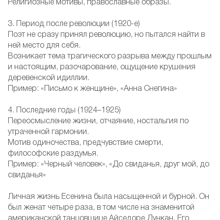
Религиозные мотивы, православные образы.
3. Период после революции (1920-е)
Поэт не сразу принял революцию, но пытался найти в
ней место для себя.
Возникает тема трагического разрыва между прошлым
и настоящим, разочарование, ощущение крушения
деревенской идиллии.
Пример: «Письмо к женщине», «Анна Снегина»
4. Последние годы (1924–1925)
Переосмысление жизни, отчаяние, ностальгия по
утраченной гармонии.
Мотив одиночества, предчувствие смерти,
философские раздумья.
Пример: «Черный человек», «До свиданья, друг мой, до
свиданья»
Личная жизнь Есенина была насыщенной и бурной. Он
был женат четыре раза, в том числе на знаменитой
американской танцовщице Айседоре Дункан. Его