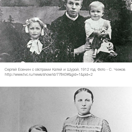
Сергей Есенин с сёстрами Катей и Шурой, 1912 год. Фото - С. Чижов
http://www.tvc.ru/news/show/id/77843#&gid=1&pid=2