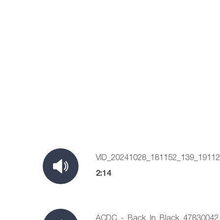
VID_20241028_181152_139_1911
2:14
ACDC_-_Back_In_Black_47830042