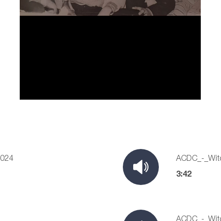
2024
ACDC_-_Wit
3:42
ACDC_-_Wit