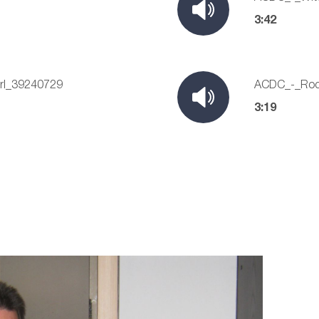
3:42
rl_39240729
ACDC_-_Rock
3:19