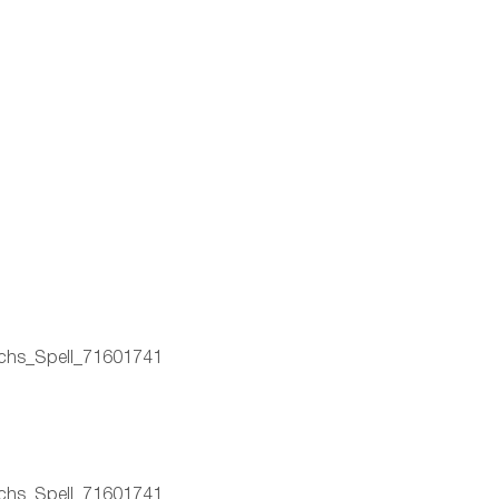
chs_Spell_71601741
chs_Spell_71601741