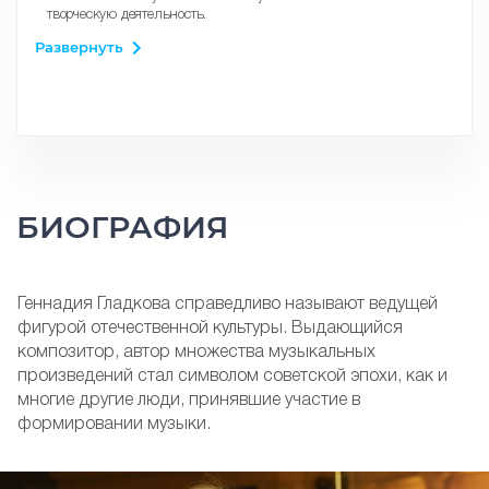
творческую деятельность.
Народный артист Российской Федерации (31 января 2002
Развернуть
года) — за большие заслуги в области искусства.
Заслуженный деятель искусств РСФСР (7 января 1988
года) — за заслуги в области советского музыкального
искусства.
Премия «Икар» в номинации «Мастер» (2021).
Национальная премия «Музыкальное сердце театра» (2009)
— за выдающиеся творческие достижения.
Кинопремия Ника (1990) — за лучшую музыку к фильму
«Убить дракона».
БИОГРАФИЯ
Кинопремия Ника (1999) — за лучшую музыку к фильму
«На бойком месте».
Геннадия Гладкова справедливо называют ведущей
фигурой отечественной культуры. Выдающийся
композитор, автор множества музыкальных
произведений стал символом советской эпохи, как и
многие другие люди, принявшие участие в
формировании музыки.