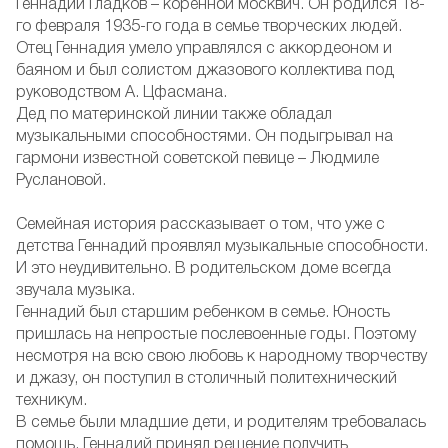
Геннадий Гладков – коренной москвич. Он родился 18-
го февраля 1935-го года в семье творческих людей.
Отец Геннадия умело управлялся с аккордеоном и
баяном и был солистом джазового коллектива под
руководством А. Цфасмана.
Дед по материнской линии также обладал
музыкальными способностями. Он подыгрывал на
гармони известной советской певице – Людмиле
Руслановой.
Семейная история рассказывает о том, что уже с
детства Геннадий проявлял музыкальные способности.
И это неудивительно. В родительском доме всегда
звучала музыка.
Геннадий был старшим ребенком в семье. Юность
пришлась на непростые послевоенные годы. Поэтому
несмотря на всю свою любовь к народному творчеству
и джазу, он поступил в столичный политехнический
техникум.
В семье были младшие дети, и родителям требовалась
помощь. Геннадий принял решение получить