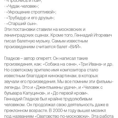
· «Проснись и пой»;
· «Чудак-человек»;
· «Укрощение строптивой»;
· «Трубадур и его друзья»;
· «Старший сын».
Эти постановки ставили на московских и
ленинградских сценах. Кроме того, Геннадий Игоревич
писал балетную музыку. Самым известным
произведением считается балет «ВИЙ».
Гладков – автор оперетт. Он написал такие
произведения, как: «Собака на сене», «Три Ивана» и др.
Но советскому зрителю имя композитора стало
известным благодаря кинокартинам, в которых
звучали его произведения. Мы все помним эти фильмы-
легенды. Это и «Джентльмены удачи», и «Человек с
бульвара Капуцинов», и «До первой крови».
Геннадий Гладков был крайне трудолюбивым
человеком. Он продолжал свою деятельность даже в
преклонном возрасте. В 2000-м году вышел мюзикл
под названием «Сватовство по-московски». Эта работа