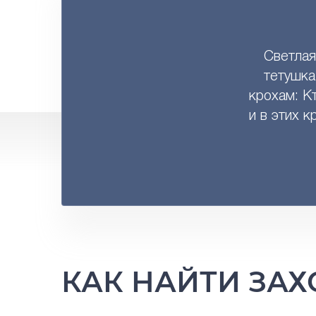
Светлая
тетушка
крохам: Кт
и в этих 
КАК НАЙТИ ЗА