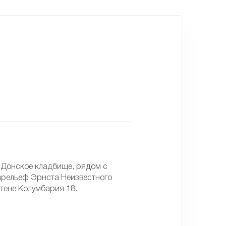
е Донское кладбище, рядом с
арельеф Эрнста Неизвестного
стене Колумбария 18.