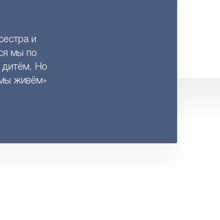
сестра и
ся мы по
- дитём, Но
 мы живём»