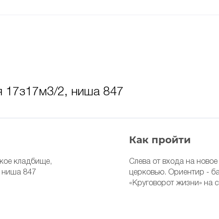
я 17з17м3/2, ниша 847
Как пройти
ское кладбище,
Слева от входа на ново
, ниша 847
церковью. Ориентир - б
«Круговорот жизни» на 