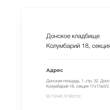
Донское кладбище
Колумбарий 18, секци
Адрес
Донская площадь, 1, стр. 32, Дон
Колумбарий 18, секция 17з17м3/2
55.712443, 37.602122