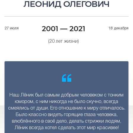
ЛЕОНИД ОЛЕГОВИЧ
2001 — 2021
27 июля
18 декабря
(20 лет жизни)
Наш Лёник был самым добрым человеком с тонким
юмором, с ним никогда не было скучно, всегда
смеялись от души. Его отношение к миру отличалось.
Было классно видеть горящие глаза человека,
влюблённого в своё дело, делать стрижки людям,
Лёник всегда хотел сделать этот мир красивее!