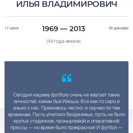
ИЛЬЯ ВЛАДИМИРОВИЧ
1969 — 2013
17 июня
28 декабря
(44 года жизни)
Сегодня нашему футболу очень не хватает таких
личностей, каким был Илюша. Все как-то серо и
уныло у нас. Признаюсь честно: я скучаю по тем
временам. Пусть угнетало безденежье, пусть не было
крутых стадионов, пронырливой и оперативной
прессы — но время было прекрасное! И футбол —