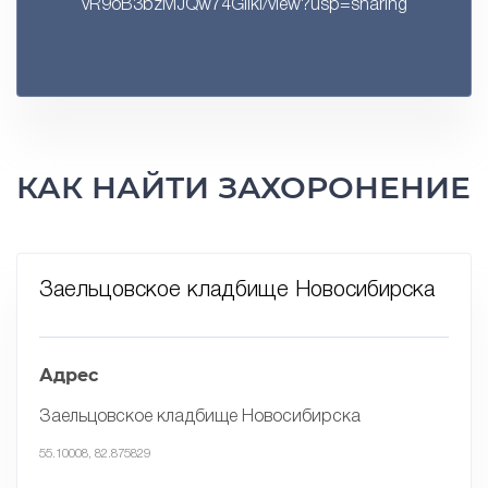
vR9oB3bzMJQw74GlIkI/view?usp=sharing
КАК НАЙТИ ЗАХОРОНЕНИЕ
Заельцовское кладбище Новосибирска
Адрес
Заельцовское кладбище Новосибирска
55.10008, 82.875829