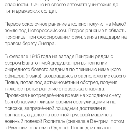
опасности. Лично из своего автомата уничтожил до
пяти вражеских солдат.
Первое осколочное ранение в колено получил на Малой
земле под Новороссийском. Второе ранение в область
поясницы при форсировании реки, заняв плацдарм на
правом берегу Днепра.
В феврале 1945 года на западе Венгрии рядом с
озером Балатон мой дедушка при выполнении
очередного боевого задания по пленению немецкого
офицера (языка), возвращаясь в расположение своего
Полка, попал под артминомётный обстрел, получил
тяжелое третье ранение от разрыва снаряда.
Пролежав неопределённое время на холодном снегу,
был обнаружен живым своими сослуживцами и на
повозке, запряжённой лошадьми доставлен в
санчасть, а далее на военной грузовой машине в
военный полевой Госпиталь (сначала в Венгрии, потом
в Румынии, а затем в Одессе). После длительного