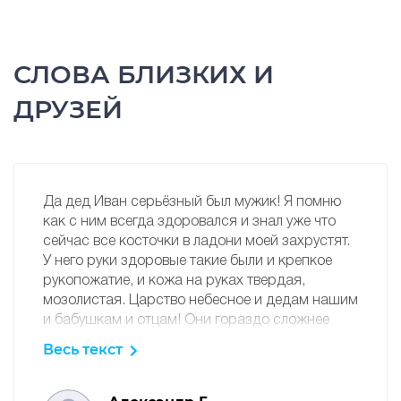
СЛОВА БЛИЗКИХ И
ДРУЗЕЙ
Да дед Иван серьёзный был мужик! Я помню
как с ним всегда здоровался и знал уже что
сейчас все косточки в ладони моей захрустят.
У него руки здоровые такие были и крепкое
рукопожатие, и кожа на руках твердая,
мозолистая. Царство небесное и дедам нашим
и бабушкам и отцам! Они гораздо сложнее
жили чем мы, нам вообще грех жаловаться на
Весь текст
жизнь..