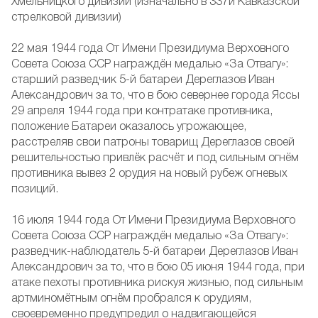
Хмельницкого дивизии (изначально в 337й Кавказской
стрелковой дивизии)
22 мая 1944 года От Имени Президиума Верховного
Совета Союза ССР награждён медалью «За Отвагу»:
старший разведчик 5-й батареи Дереглазов Иван
Александрович за то, что в бою севернее города Яссы
29 апреля 1944 года при контратаке противника,
положение Батареи оказалось угрожающее,
расстреляв свои патроны товарищ Дереглазов своей
решительностью привлёк расчёт и под сильным огнём
противника вывез 2 орудия на новый рубеж огневых
позиций.
16 июля 1944 года От Имени Президиума Верховного
Совета Союза ССР награждён медалью «За Отвагу»:
разведчик-наблюдатель 5-й батареи Дереглазов Иван
Александрович за то, что в бою 05 июня 1944 года, при
атаке пехоты противника рискуя жизнью, под сильным
артминомётным огнём пробрался к орудиям,
своевременно предупредил о надвигающейся