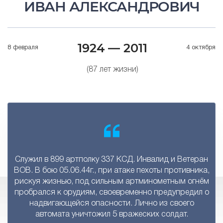
ИВАН АЛЕКСАНДРОВИЧ
1924 — 2011
8 февраля
4 октября
(87 лет жизни)
Служил в 899 артполку 337 КСД. Инвалид и Ветеран
ВОВ. В бою 05.06.44г., при атаке пехоты противника,
рискуя жизнью, под сильным артминометным огнём
пробрался к орудиям, своевременно предупредил о
надвигающейся опасности. Лично из своего
автомата уничтожил 5 вражеских солдат.