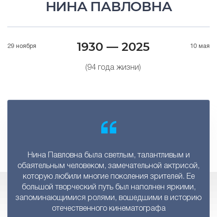
НИНА ПАВЛОВНА
1930 — 2025
29 ноября
10 мая
(94 года жизни)
Нина Павловна была светлым, талантливым и
обаятельным человеком, замечательной актрисой,
которую любили многие поколения зрителей. Ее
большой творческий путь был наполнен яркими,
запоминающимися ролями, вошедшими в историю
отечественного кинематографа