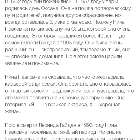
В 1952 году они поженились. В 1957 году у пары
родилась дочь Оксана. Она не пошла по творческому
пути родителей, получила другое образование, но
всегда оставалась близка с матерью. Позже у Нины
Павловны появилась внучка Ольга, которой она очень
гордилась. Этот брак продлился более 40 лет — до
самой смерти Гайдая в 1993 году. Они были очень
разными: он — экспрессивный, темпераментный, она
— спокойная, домашняя. Но в этом союзе царили
уважение и понимание.
Нина Павловна не скрывала, что часто жертвовала
карьерой ради семьи. Она сознательно отказывалась
от главных ролей и предложений, если чувствовала, что
это может повлиять на их семейную гармонию. Она
говорила: «Я — не великая актриса, я — хорошая
жена».
После смерти Леонида Гайдая в 1993 году Нина
Павловна переживала тяжёлый период. Но она не
замкнулась в себе: продолжала сниматься, принимать