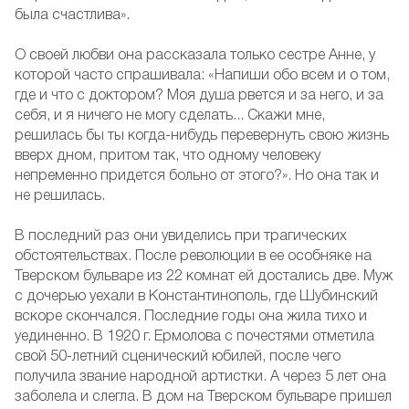
была счастлива».
О своей любви она рассказала только сестре Анне, у
которой часто спрашивала: «Напиши обо всем и о том,
где и что с доктором? Моя душа рвется и за него, и за
себя, и я ничего не могу сделать... Скажи мне,
решилась бы ты когда-нибудь перевернуть свою жизнь
вверх дном, притом так, что одному человеку
непременно придется больно от этого?». Но она так и
не решилась.
В последний раз они увиделись при трагических
обстоятельствах. После революции в ее особняке на
Тверском бульваре из 22 комнат ей достались две. Муж
с дочерью уехали в Константинополь, где Шубинский
вскоре скончался. Последние годы она жила тихо и
уединенно. В 1920 г. Ермолова с почестями отметила
свой 50-летний сценический юбилей, после чего
получила звание народной артистки. А через 5 лет она
заболела и слегла. В дом на Тверском бульваре пришел