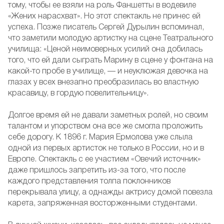
тому, чтобы ее взяли на роль Фаншетты в водевиле
«Жених нарасхват». Но этот спектакль не принес ей
успеха. Позже писатель Сергей Дурылин вспоминал,
что заметили молодую артистку на сцене Театрального
училища: «Ценой неимоверных усилий она добилась
того, что ей дали сыграть Марину в сцене у фонтана на
какой-то пробе в училище, — и неуклюжая девочка на
глазах у всех внезапно преобразилась во властную
красавицу, в гордую повелительницу».
Долгое время ей не давали заметных ролей, но своим
талантом и упорством она все же смогла проложить
себе дорогу. К 1896 г. Мария Ермолова уже слыла
одной из первых артисток не только в России, но и в
Европе. Спектакль с ее участием «Овечий источник»
даже пришлось запретить из-за того, что после
каждого представления толпа поклонников
перекрывала улицу, а однажды актрису домой повезла
карета, запряженная восторженными студентами.