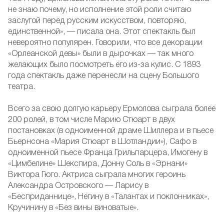
не знаю почему, но исполнение этой роли считаю
заслугой перед русским искусством, повторяю,
единственной», — писала она. Этот спектакль был
невероятно популярен. Говорили, что все декорации
«Орлеанской девы» были в дырочках — так много
желающих было посмотреть его из-за кулис. С 1893
года спектакль даже перенесли на сцену Большого
театра.
Всего за свою долгую карьеру Ермолова сыграла более
200 ролей, в том числе Марию Стюарт в двух
постановках (в одноименной драме Шиллера и в пьесе
Бьернсона «Мария Стюарт в Шотландии»), Сафо в
одноименной пьесе Франца Грильпарцера, Имогену в
«Цимбелине» Шекспира, Донну Соль в «Эрнани»
Виктора Гюго. Актриса сыграла многих героинь
Александра Островского — Ларису в
«Бесприданнице», Негину в «Талантах и поклонниках»,
Кручинину в «Без вины виноватые».