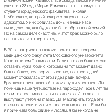
В личной жизни, казалось, все складывалось не менее
удачно: в 23 года Мария Ермолова вышла замуж за
студента юридического факультета Николая
Шубинского, который вскоре стал успешным
адвокатом. У них родилась дочь, и внешне все
выглядело так, как будто они были образцовой семьей.
Но на самом деле счастливым этот брак можно было
назвать только в первые годы.
В 30 лет актриса познакомилась с профессором
медицинского факультета Московского университета
Константином Павлиновым. Ради него она была готова
оставить мужа, брак с которым на тот момент давно
был не более, чем формальностью, но в последний
момент отказалась от этой идеи ради дочери.
Ермолова призналась ей в этом спустя много лет: «Ты
помнишь наше путешествие на пароходе? Тебе 8 лет, ты
о чем-то спрашиваешь, а я не отвечаю. И тогда слезы
выступают у тебя на глазах. Да, Маргарита, тогда эти
слезы остановили меня от поспешных шагов... Если бы
я причинила боль близким людям, я бы никогда не