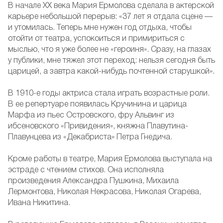
В начале ХХ века Мария Ермолова сделала в актерской
карьере небольшой перерыв: «37 лет я отдала сцене —
и утомилась. Теперь мне нужен год отдыха, чтобы
отойти от театра, успокоиться и примириться с
мыслью, что я уже более не «героиня». Сразу, на глазах
у публики, мне тяжел этот переход: нельзя сегодня быть
царицей, а завтра какой-нибудь почтенной старушкой».
В 1910-е годы актриса стала играть возрастные роли.
В ее репертуаре появилась Кручинина и царица
Марфа из пьес Островского, фру Альвинг из
ибсеновского «Привидения», княжна Плавутина-
Плавунцева из «Декабриста» Петра Гнедича.
Кроме работы в театре, Мария Ермолова выступала на
эстраде с чтением стихов. Она исполняла
произведения Александра Пушкина, Михаила
Лермонтова, Николая Некрасова, Николая Огарева,
Ивана Никитина.