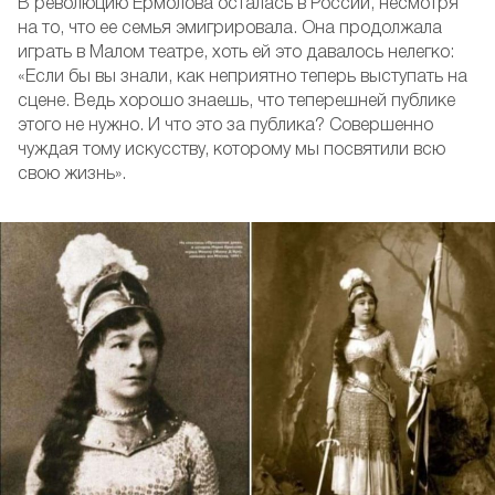
В революцию Ермолова осталась в России, несмотря
на то, что ее семья эмигрировала. Она продолжала
играть в Малом театре, хоть ей это давалось нелегко:
«Если бы вы знали, как неприятно теперь выступать на
сцене. Ведь хорошо знаешь, что теперешней публике
этого не нужно. И что это за публика? Совершенно
чуждая тому искусству, которому мы посвятили всю
свою жизнь».