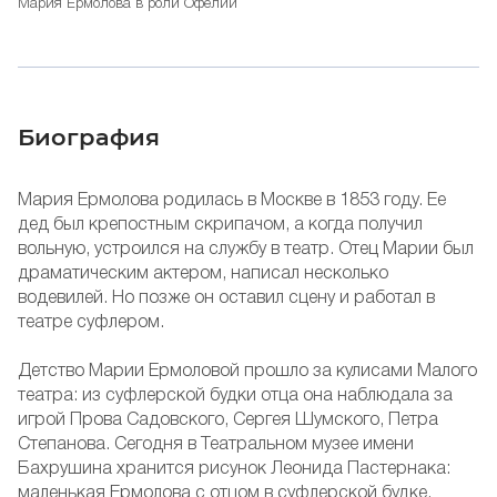
Мария Ермолова в роли Офелии
Биография
Мария Ермолова родилась в Москве в 1853 году. Ее
дед был крепостным скрипачом, а когда получил
вольную, устроился на службу в театр. Отец Марии был
драматическим актером, написал несколько
водевилей. Но позже он оставил сцену и работал в
театре суфлером.
Детство Марии Ермоловой прошло за кулисами Малого
театра: из суфлерской будки отца она наблюдала за
игрой Прова Садовского, Сергея Шумского, Петра
Степанова. Сегодня в Театральном музее имени
Бахрушина хранится рисунок Леонида Пастернака:
маленькая Ермолова с отцом в суфлерской будке.