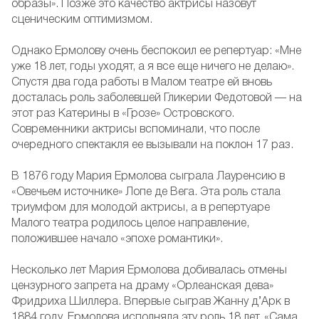
образы». Позже это качество актрисы назовут
сценическим оптимизмом.
Однако Ермолову очень беспокоил ее репертуар: «Мне
уже 18 лет, годы уходят, а я все еще ничего не делаю».
Спустя два года работы в Малом театре ей вновь
досталась роль заболевшей Гликерии Федотовой — на
этот раз Катерины в «Грозе» Островского.
Современники актрисы вспоминали, что после
очередного спектакля ее вызывали на поклон 17 раз.
В 1876 году Мария Ермолова сыграла Лауренсию в
«Овечьем источнике» Лопе де Вега. Эта роль стала
триумфом для молодой актрисы, а в репертуаре
Малого театра родилось целое направление,
положившее начало «эпохе романтики».
Несколько лет Мария Ермолова добивалась отмены
цензурного запрета на драму «Орлеанская дева»
Фридриха Шиллера. Впервые сыграв Жанну д’Арк в
1884 году, Ермолова исполняла эту роль 18 лет. «Сама