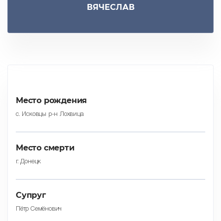
ВЯЧЕСЛАВ
Место рождения
с. Исковцы р-н Лохвица
Место смерти
г. Донецк
Cупруг
Пётр Семёнович