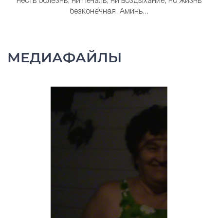
несть боле́знь, ни печа́ль, ни воздыха́ние, но жизнь
безконе́чная. Аминь...
МЕДИАФАЙЛЫ