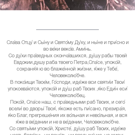
Сла́ва Отцу́ и Сы́ну и Свято́му Ду́ху, и ны́не и при́сно и
во ве́ки веко́в. Ами́нь.
Со ду́хи пра́ведных сконча́вшихся, ду́шу рабы твоей
Евдокии,душу раба твоего Петра,Спа́се, упоко́й,
сохраня́я ю во блаже́нной жи́зни, я́же у Тебе́,
Человеколю́бче.
В поко́ищи Твое́м, Го́споди, иде́же вси святи́и Твои́
упокоева́ются, упоко́й и ду́ш раб Твоих ,я́ко Еди́н еси́
Человеколю́бец.
Поко́й, Спа́се наш, с пра́ведными раб Твоих, и сего́
всели́ во дворы́ Твоя́, я́коже есть пи́сано, презира́я,
я́ко Благ, прегреше́ния их во́льная и нево́льная, и вся
я́же в ве́дении и не в ве́дении, Человеколю́бче.
Со святы́ми упоко́й, Христе́, ду́шу раб Твоих, иде́же