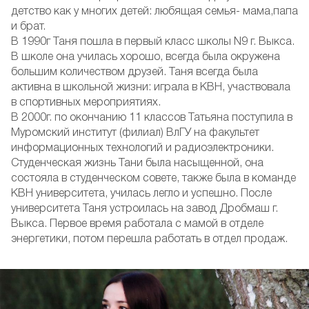
детство как у многих детей: любящая семья- мама,папа
и брат.
В 1990г Таня пошла в первый класс школы N9 г. Выкса.
В школе она училась хорошо, всегда была окружена
большим количеством друзей. Таня всегда была
активна в школьной жизни: играла в КВН, участвовала
в спортивных мероприятиях.
В 2000г. по окончанию 11 классов Татьяна поступила в
Муромский институт (филиал) ВлГУ на факультет
информационных технологий и радиоэлектроники.
Студенческая жизнь Тани была насыщенной, она
состояла в студенческом совете, также была в команде
КВН университета, училась легло и успешно. После
университета Таня устроилась на завод Дробмаш г.
Выкса. Первое время работала с мамой в отделе
энергетики, потом перешла работать в отдел продаж.