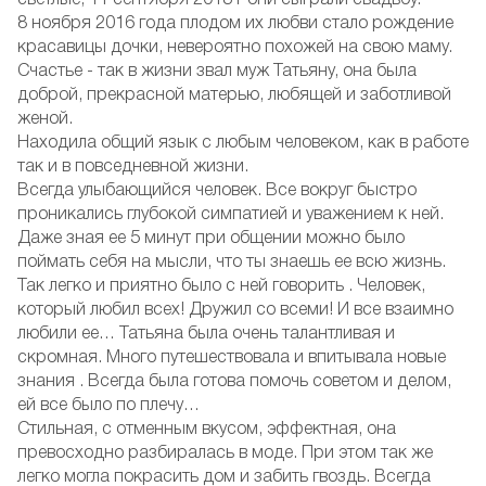
светлые, 11 сентября 2013 г они сыграли свадьбу.
8 ноября 2016 года плодом их любви стало рождение
красавицы дочки, невероятно похожей на свою маму.
Счастье - так в жизни звал муж Татьяну, она была
доброй, прекрасной матерью, любящей и заботливой
женой.
Находила общий язык с любым человеком, как в работе
так и в повседневной жизни.
Всегда улыбающийся человек. Все вокруг быстро
проникались глубокой симпатией и уважением к ней.
Даже зная ее 5 минут при общении можно было
поймать себя на мысли, что ты знаешь ее всю жизнь.
Так легко и приятно было с ней говорить . Человек,
который любил всех! Дружил со всеми! И все взаимно
любили ее… Татьяна была очень талантливая и
скромная. Много путешествовала и впитывала новые
знания . Всегда была готова помочь советом и делом,
ей все было по плечу…
Стильная, с отменным вкусом, эффектная, она
превосходно разбиралась в моде. При этом так же
легко могла покрасить дом и забить гвоздь. Всегда