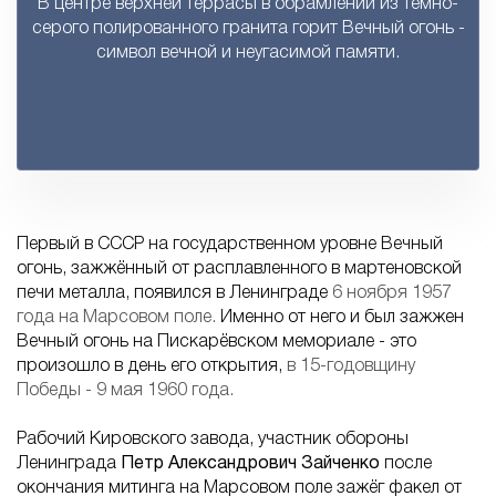
В центре верхней террасы в обрамлении из темно-
серого полированного гранита горит Вечный огонь -
символ вечной и неугасимой памяти.
Первый в СССР на государственном уровне Вечный
огонь, зажжённый от расплавленного в мартеновской
печи металла, появился в Ленинграде
6 ноября 1957
года на Марсовом поле.
Именно от него и был зажжен
Вечный огонь на Пискарёвском мемориале - это
произошло в день его открытия,
в 15-годовщину
Победы - 9 мая 1960 года.
Рабочий Кировского завода, участник обороны
Ленинграда
Петр Александрович Зайченко
после
окончания митинга на Марсовом поле зажёг факел от